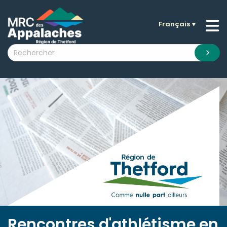
Français
▼
n submenu (La MRC )
n submenu (Citoyens )
n submenu (Entreprises )
 submenu (Visiteurs )
n submenu (Nouvelles )
n submenu (Documentation )
Rencontres d'athlétisme en