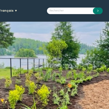
Français
▼