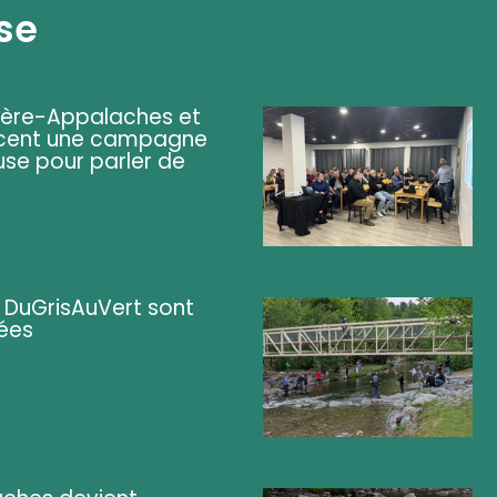
se
ière-Appalaches et
lancent une campagne
se pour parler de
s DuGrisAuVert sont
cées