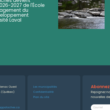
ches devient
2026-2027 de l'École
nagement du
éveloppement
sité Laval
Abonnez-
ntenac Ouest
Les municipalités
Rejoignez no
es (Québec)
Confidentialité
nouvelles d
Plan du site
appalaches.ca