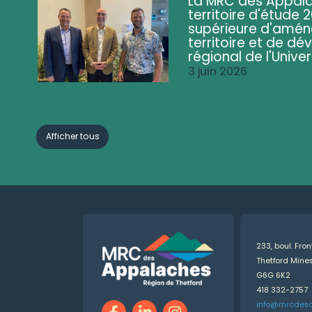
La MRC des Appala
territoire d'étude 
supérieure d'amé
territoire et de d
régional de l'Univer
3 juin 2026
Afficher tous
233, boul. Fro
Thetford Min
G6G 6K2
418 332-2757
info@mrcdes