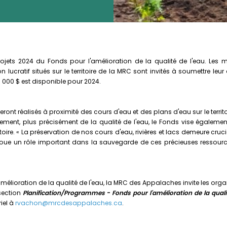
ts 2024 du Fonds pour l'amélioration de la qualité de l'eau. Les mun
lucratif situés sur le territoire de la MRC sont invités à soumettre leur
5 000 $ est disponible pour 2024.
eront réalisés à proximité des cours d'eau et des plans d'eau sur le ter
nement, plus précisément de la qualité de l'eau, le Fonds vise également
rritoire. « La préservation de nos cours d'eau, rivières et lacs demeure c
 joue un rôle important dans la sauvegarde de ces précieuses ressources
élioration de la qualité de l'eau, la MRC des Appalaches invite les orga
section
Planification/Programmes
-
Fonds pour l'amélioration de la quali
iel à
rvachon@mrcdesappalaches.ca
.