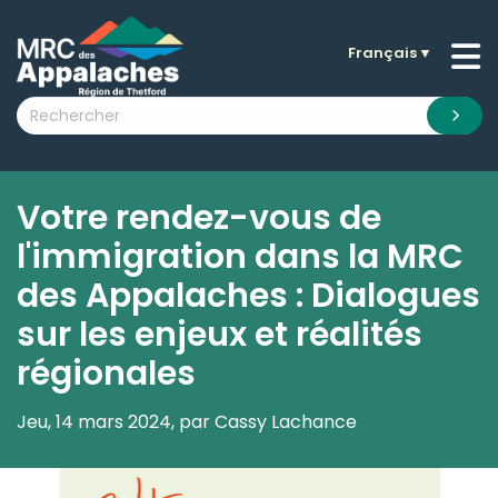
Français
▼
n submenu (La MRC )
n submenu (Citoyens )
n submenu (Entreprises )
 submenu (Visiteurs )
Votre rendez-vous de
n submenu (Nouvelles )
l'immigration dans la MRC
n submenu (Documentation )
des Appalaches : Dialogues
sur les enjeux et réalités
régionales
Jeu, 14 mars 2024, par Cassy Lachance