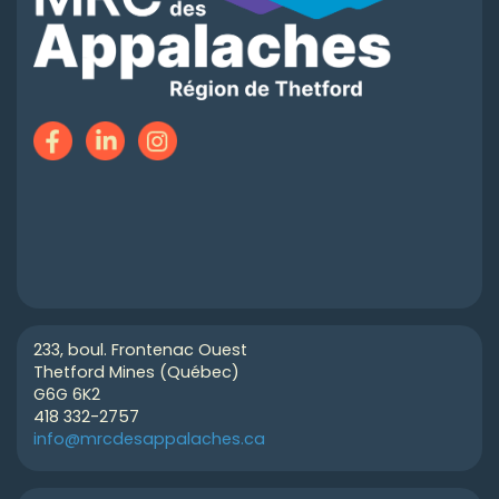
233, boul. Frontenac Ouest
Thetford Mines (Québec)
G6G 6K2
418 332-2757
info@mrcdesappalaches.ca