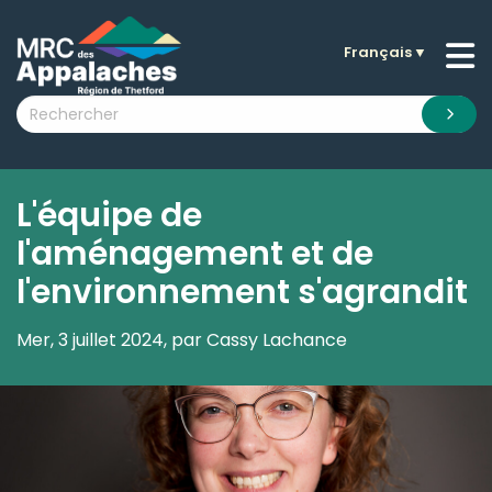
Français
▼
n submenu (La MRC )
n submenu (Citoyens )
n submenu (Entreprises )
 submenu (Visiteurs )
L'équipe de
n submenu (Nouvelles )
l'aménagement et de
n submenu (Documentation )
l'environnement s'agrandit
Mer, 3 juillet 2024, par Cassy Lachance