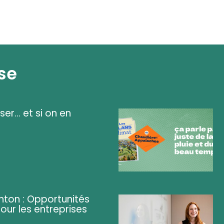
se
ser... et si on en
ghton : Opportunités
pour les entreprises