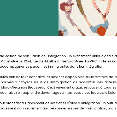
re édition de son Salon de l'intégration, un événement unique dédié à
 le Vitrail situé au 1254, rue Ste-Marthe à Thetford Mines. La MRC invite les 
 d'accompagner les personnes immigrantes dans leur intégration.
s afin de faire connaître les services disponibles sur le territoire de 
 nouveaux citoyens issus de l'immigration de rencontrer des acteurs 
Marc-Alexandre Brousseau. Cet événement gratuit est ouvert à tous les c
uhaitiez en apprendre davantage sur nos ressources locales, le Salon de l
procéder au lancement de ses fiches d'aide à l'intégration, un outil déve
s'adressent non seulement aux personnes issues de l'immigration, mais