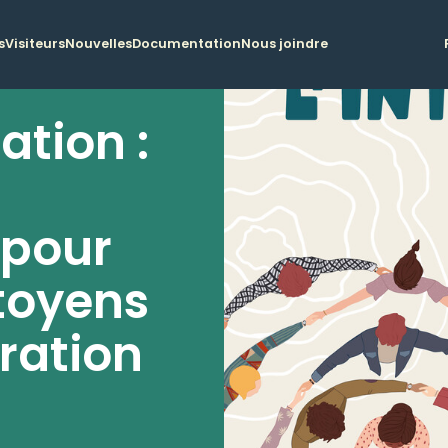
s
Visiteurs
Nouvelles
Documentation
Nous joindre
ation :
 pour
toyens
gration