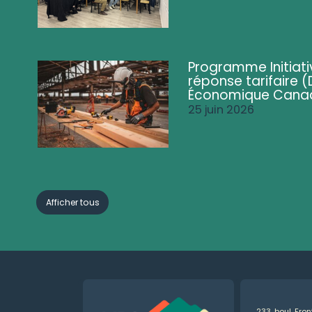
Programme Initiati
réponse tarifaire
Économique Cana
25 juin 2026
Afficher tous
233, boul. Fro