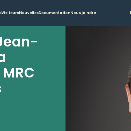
s
Visiteurs
Nouvelles
Documentation
Nous joindre
Jean-
a
a MRC
s