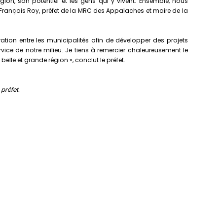
gion, son potentiel et les gens qui y vivent. Ensemble, nous
n-François Roy, préfet de la MRC des Appalaches et maire de la
ion entre les municipalités afin de développer des projets
ice de notre milieu. Je tiens à remercier chaleureusement le
lle et grande région », conclut le préfet.
préfet.