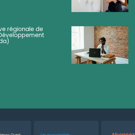
ve régionale de
 (Développement
da)
Abonnez-
ntenac Ouest
Les municipalités