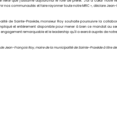
erté que j'assume aujourd'hui le rôle de préfet. J'ai à cœur notre ré
outenir nos communautés et faire rayonner toute notre MRC », déclare Jea
é de Sainte-Praxède, monsieur Roy souhaite poursuivre la collaborat
mpliqué et entièrement disponible pour mener à bien ce mandat au serv
ngagement remarquable et le leadership qu'il a exercé auprès de notre be
 Jean-François Roy, maire de la municipalité de Sainte-Praxède à titre de 