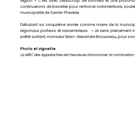
région. « C'est avec beaucoup de bonheur et une profonde fi
continuerons de travailler pour renforcer notre territoire, s
municipalité de Sainte-Praxède.
Débutant sa cinquième année comme maire de la municipalit
régionaux porteurs et rassembleurs. « Je serai pleinement i
préfet sortant, monsieur Marc-Alexandre Brousseau, pour son e
Photo et vignette
La MRC des Appalaches est heureuse d'annoncer la nomination de