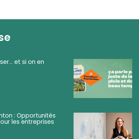
se
ser... et si on en
ghton : Opportunités
pour les entreprises