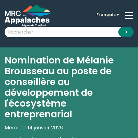
Français
▼
n submenu (La MRC )
n submenu (Citoyens )
n submenu (Entreprises )
 submenu (Visiteurs )
Nomination de Mélanie
n submenu (Nouvelles )
Brousseau au poste de
n submenu (Documentation )
conseillère au
développement de
l'écosystème
entreprenarial
Mercredi 14 janvier 2026