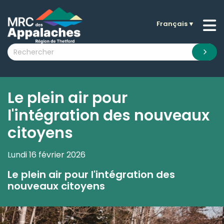
Français
▼
n submenu (La MRC )
n submenu (Citoyens )
n submenu (Entreprises )
 submenu (Visiteurs )
Le plein air pour
n submenu (Nouvelles )
l'intégration des nouveaux
n submenu (Documentation )
citoyens
Lundi 16 février 2026
Le plein air pour l'intégration des
nouveaux citoyens