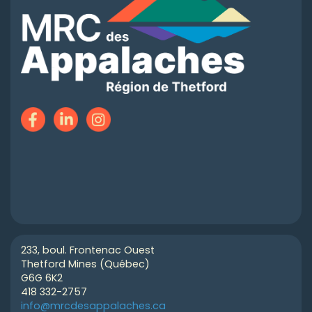
233, boul. Frontenac Ouest
Thetford Mines (Québec)
G6G 6K2
418 332-2757
info@mrcdesappalaches.ca