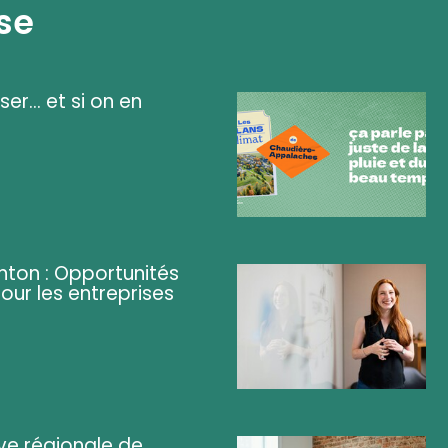
se
ser... et si on en
ghton : Opportunités
pour les entreprises
ve régionale de