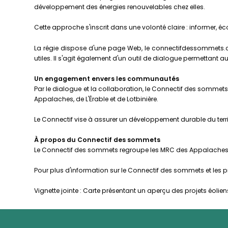
développement des énergies renouvelables chez elles.
Cette approche s'inscrit dans une volonté claire : informer, é
La régie dispose d'une page Web, le connectifdessommets.ca, m
utiles. Il s'agit également d'un outil de dialogue permettant a
Un engagement envers les communautés
Par le dialogue et la collaboration, le Connectif des sommets
Appalaches, de L'Érable et de Lotbinière.
Le Connectif vise à assurer un développement durable du terri
À propos du Connectif des sommets
Le Connectif des sommets regroupe les MRC des Appalaches, de 
Pour plus d'information sur le Connectif des sommets et les proj
Vignette jointe : Carte présentant un aperçu des projets éoliens