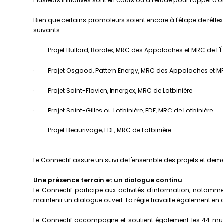
Plusieurs initiatives sont en cours ou à l'étude pour l'appel d'
Bien que certains promoteurs soient encore à l'étape de réfl
suivants :
· Projet Bullard, Boralex, MRC des Appalaches et MRC de L'É
· Projet Osgood, Pattern Energy, MRC des Appalaches et MR
· Projet Saint-Flavien, Innergex, MRC de Lotbinière
· Projet Saint-Gilles ou Lotbinière, EDF, MRC de Lotbinière
· Projet Beaurivage, EDF, MRC de Lotbinière
Le Connectif assure un suivi de l'ensemble des projets et deme
Une présence terrain et un dialogue continu
Le Connectif participe aux activités d'information, notamme
maintenir un dialogue ouvert. La régie travaille également en
Le Connectif accompagne et soutient également les 44 munici