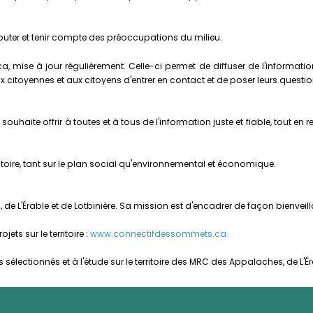
couter et tenir compte des préoccupations du milieu.
ise à jour régulièrement. Celle-ci permet de diffuser de l'information,
ux citoyennes et aux citoyens d'entrer en contact et de poser leurs questio
 souhaite offrir à toutes et à tous de l'information juste et fiable, to
toire, tant sur le plan social qu'environnemental et économique.
L'Érable et de Lotbinière. Sa mission est d'encadrer de façon bienveill
ets sur le territoire :
www.connectifdessommets.ca
 sélectionnés et à l'étude sur le territoire des MRC des Appalaches, de L'Ér