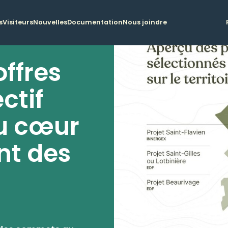
s
Visiteurs
Nouvelles
Documentation
Nous joindre
offres
ctif
u cœur
nt des