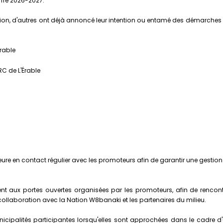
offre 2026-2027.
exion, d'autres ont déjà annoncé leur intention ou entamé des démarches
rable
C de L'Érable
ure en contact régulier avec les promoteurs afin de garantir une gestion h
nt aux portes ouvertes organisées par les promoteurs, afin de rencontr
 collaboration avec la Nation W8banaki et les partenaires du milieu.
palités participantes lorsqu'elles sont approchées dans le cadre d'un p