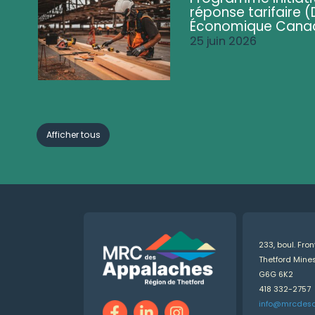
réponse tarifaire
Économique Cana
25 juin 2026
Afficher tous
233, boul. Fro
Thetford Min
G6G 6K2
418 332-2757
info@mrcdes