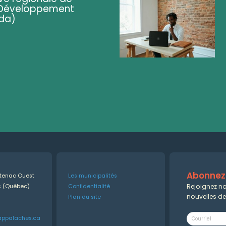
 (Développement
da)
Abonnez-
ntenac Ouest
Les municipalités
Rejoignez no
es (Québec)
Confidentialité
nouvelles d
Plan du site
appalaches.ca