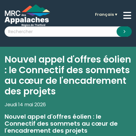
Français
▼
n submenu (La MRC )
n submenu (Citoyens )
n submenu (Entreprises )
 submenu (Visiteurs )
Nouvel appel d'offres éolien
n submenu (Nouvelles )
: le Connectif des sommets
n submenu (Documentation )
au cœur de l'encadrement
des projets
Jeudi 14 mai 2026
Nouvel appel d'offres éolien : le
Connectif des sommets au cœur de
l'encadrement des projets