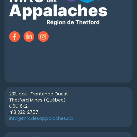
233, boul. Frontenac Ouest
Thetford Mines (Québec)
G6G 6K2
418 332-2757
info@mrcdesappalaches.ca