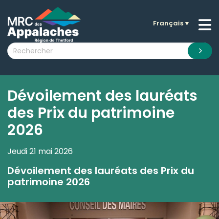
Français
▼
n submenu (La MRC )
n submenu (Citoyens )
n submenu (Entreprises )
 submenu (Visiteurs )
Dévoilement des lauréats
n submenu (Nouvelles )
des Prix du patrimoine
n submenu (Documentation )
2026
Jeudi 21 mai 2026
Dévoilement des lauréats des Prix du
patrimoine 2026