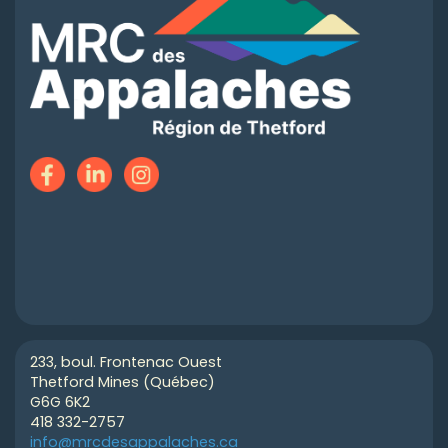
233, boul. Frontenac Ouest
Thetford Mines (Québec)
G6G 6K2
418 332-2757
info@mrcdesappalaches.ca