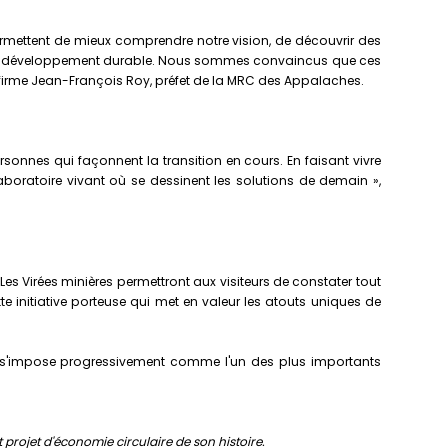
permettent de mieux comprendre notre vision, de découvrir des
 et de développement durable. Nous sommes convaincus que ces
 affirme Jean-François Roy, préfet de la MRC des Appalaches.
personnes qui façonnent la transition en cours. En faisant vivre
 laboratoire vivant où se dessinent les solutions de demain »,
 Virées minières permettront aux visiteurs de constater tout
tte initiative porteuse qui met en valeur les atouts uniques de
ire qui s'impose progressivement comme l'un des plus importants
projet d'économie circulaire de son histoire.