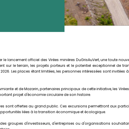
e lancement officiel des Virées minières DuGrisAuVert, une toute nouvell
 sur le terrain, les projets porteurs et le potentiel exceptionnel de tr
6 août 2026. Les places étant limitées, les personnes intéressées sont invitée
ante et de Mazarin, partenaires principaux de cette initiative, les Viré
rtant projet d'économie circulaire de son histoire.
res sont offertes au grand public. Ces excursions permettront aux partic
pportunités liées à la transition économique et écologique.
es groupes d'investisseurs, d'entreprises ou d'organisations souhaitant e