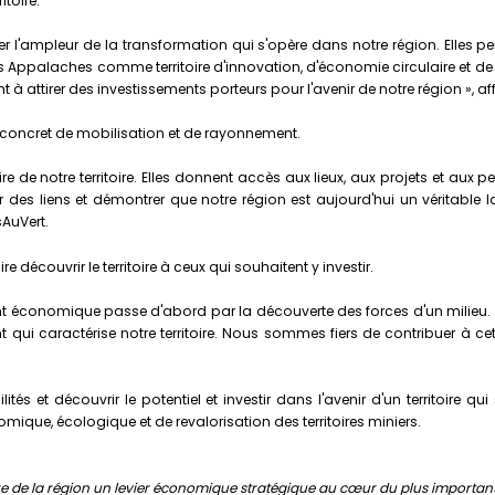
itoire.
er l'ampleur de la transformation qui s'opère dans notre région. Elles 
C des Appalaches comme territoire d'innovation, d'économie circulaire
nt à attirer des investissements porteurs pour l'avenir de notre région »,
il concret de mobilisation et de rayonnement.
re de notre territoire. Elles donnent accès aux lieux, aux projets et aux 
éer des liens et démontrer que notre région est aujourd'hui un véritable
AuVert.
 découvrir le territoire à ceux qui souhaitent y investir.
 économique passe d'abord par la découverte des forces d'un milieu. Les
t qui caractérise notre territoire. Nous sommes fiers de contribuer à ce
bilités et découvrir le potentiel et investir dans l'avenir d'un territo
ique, écologique et de revalorisation des territoires miniers.
re de la région un levier économique stratégique au cœur du plus important 