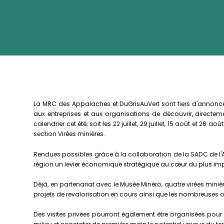
La MRC des Appalaches et DuGrisAuVert sont fiers d'annoncer l
aux entreprises et aux organisations de découvrir, directement
calendrier cet été, soit les 22 juillet, 29 juillet, 15 août et 2
section Virées minières.
Rendues possibles grâce à la collaboration de la SADC de l'Ami
région un levier économique stratégique au cœur du plus impo
Déjà, en partenariat avec le Musée Minéro, quatre virées miniè
projets de revalorisation en cours ainsi que les nombreuses o
Des visites privées pourront également être organisées pour d