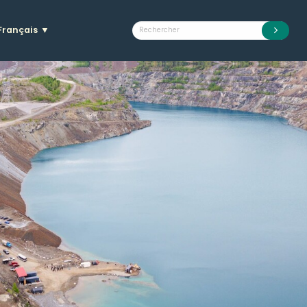
Français
▼