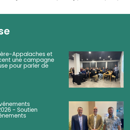
se
ière-Appalaches et
lancent une campagne
se pour parler de
événements
026 - Soutien
événements