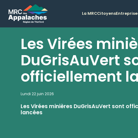
La MRC
Citoyens
Entreprise
Les Virées mini
DuGrisAuVert s
officiellement 
Lundi 22 juin 2026
Les Virées minières DuGrisAuVert sont offi
lancées