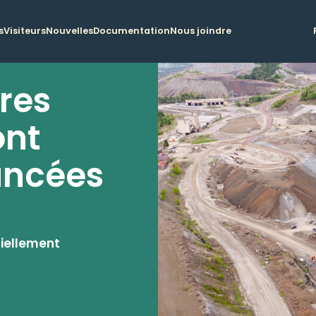
s
Visiteurs
Nouvelles
Documentation
Nous joindre
ères
ont
lancées
ciellement