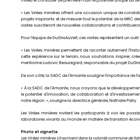
milieu et constater de première main le potentiel unique du terr
« Les Virées minières offrent une occasion unique de constat
projets inspirants et de mesurer tout le potentiel de la MR
visites susciteront de nouvelles collaborations et contribuero
Pour l'équipe de DuGrisAuVert, ces visites représentent un out
« Les Virées minières permettent de raconter autrement l'histoi
cette expérience sur le terrain, nous souhaitons inspirer, cr
mentionne Ludovic Beauregard, responsable du projet DuGris
De son côté, la SADC de l'Amiante souligne l'importance de faire
« À la SADC de l'Amiante, nous croyons que le développement
le potentiel d'innovation, de collaboration et d'investissemen
notre région. », souligne la directrice générale, Nathalie Patry.
Les Virées minières invitent les participants à voir les possi
laboratoires vivants au monde en matière de transition économ
Photo et vignette
Les Virées minières s'inscrivent dans la volonté commune de fai