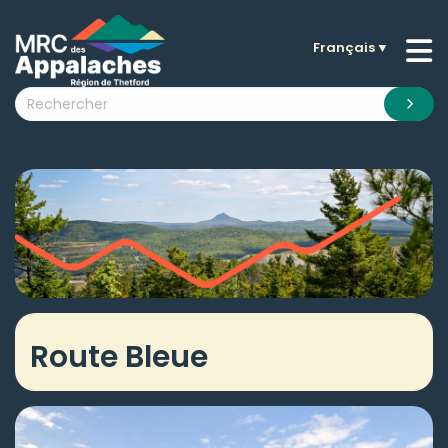
Français
▼
n submenu (La MRC )
n submenu (Citoyens )
n submenu (Entreprises )
 submenu (Visiteurs )
n submenu (Nouvelles )
n submenu (Documentation )
Route Bleue