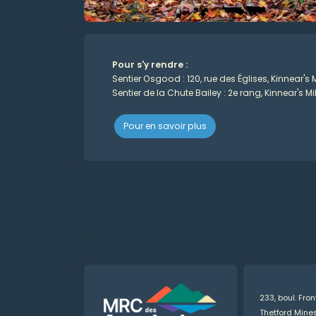
Pour s'y rendre :
Sentier Osgood : 120, rue des Églises, Kinnear's M
Sentier de la Chute Bailey : 2e rang, Kinnear's Mil
Pour en savoir plus
233, boul. Fro
Thetford Min