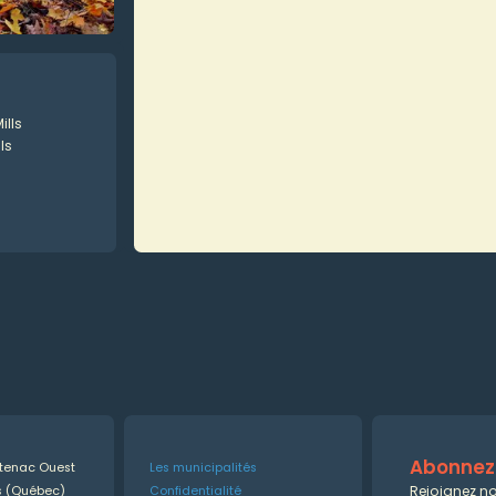
ills
ls
Abonnez-
ntenac Ouest
Les municipalités
Rejoignez no
es (Québec)
Confidentialité