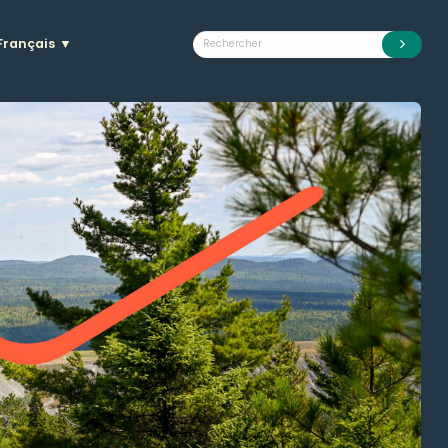
Français
▼