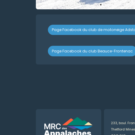
Page Facebook du club de motoneige Adst
Page Facebook du club Beauce-Frontenac
233, boul. Fro
Thetford Min