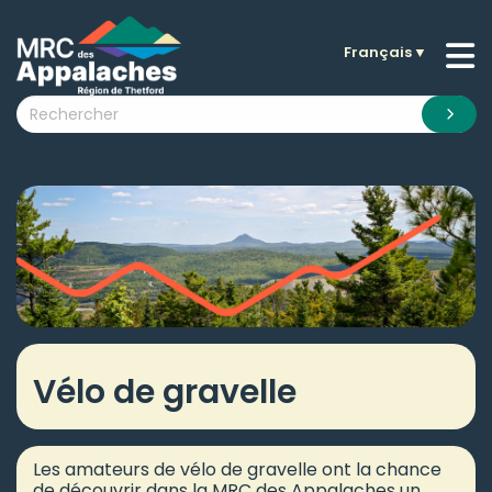
Français
▼
n submenu (La MRC )
n submenu (Citoyens )
n submenu (Entreprises )
 submenu (Visiteurs )
n submenu (Nouvelles )
n submenu (Documentation )
Vélo de gravelle
Les amateurs de vélo de gravelle ont la chance
de découvrir dans la MRC des Appalaches un