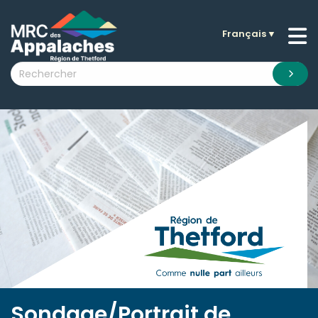
Français
▼
n submenu (La MRC )
n submenu (Citoyens )
n submenu (Entreprises )
 submenu (Visiteurs )
n submenu (Nouvelles )
n submenu (Documentation )
Sondage/Portrait de