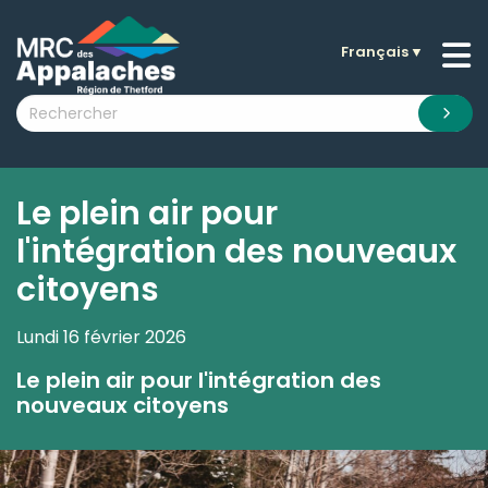
Français
▼
n submenu (La MRC )
n submenu (Citoyens )
n submenu (Entreprises )
 submenu (Visiteurs )
Le plein air pour
n submenu (Nouvelles )
l'intégration des nouveaux
n submenu (Documentation )
citoyens
Lundi 16 février 2026
Le plein air pour l'intégration des
nouveaux citoyens