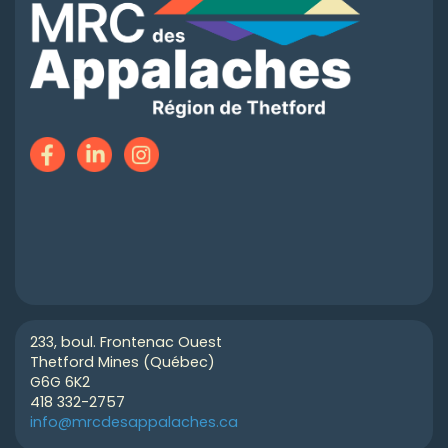
233, boul. Frontenac Ouest
Thetford Mines (Québec)
G6G 6K2
418 332-2757
info@mrcdesappalaches.ca