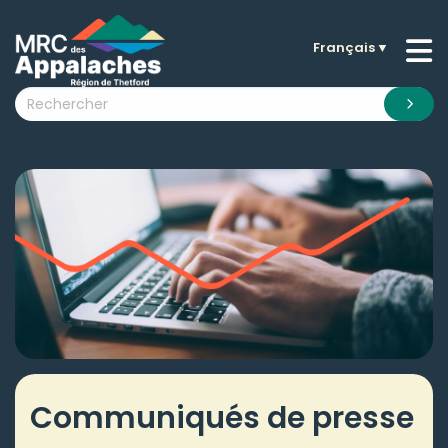
Français
▼
n submenu (La MRC )
n submenu (Citoyens )
n submenu (Entreprises )
 submenu (Visiteurs )
n submenu (Nouvelles )
n submenu (Documentation )
Communiqués de presse