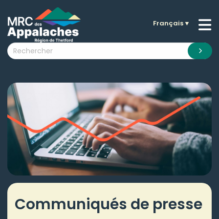
Français
▼
n submenu (La MRC )
n submenu (Citoyens )
n submenu (Entreprises )
 submenu (Visiteurs )
n submenu (Nouvelles )
n submenu (Documentation )
Communiqués de presse