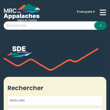
Français
▼
n submenu (La MRC )
n submenu (Citoyens )
n submenu (Entreprises )
 submenu (Visiteurs )
n submenu (Nouvelles )
n submenu (Documentation )
Rechercher
Mots clés