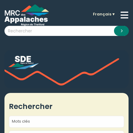
Français
▼
n submenu (La MRC )
n submenu (Citoyens )
n submenu (Entreprises )
 submenu (Visiteurs )
n submenu (Nouvelles )
n submenu (Documentation )
Rechercher
Mots clés