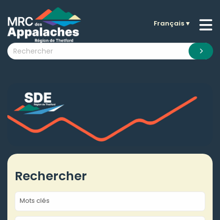
Français
▼
n submenu (La MRC )
n submenu (Citoyens )
n submenu (Entreprises )
 submenu (Visiteurs )
n submenu (Nouvelles )
n submenu (Documentation )
Rechercher
Mots clés