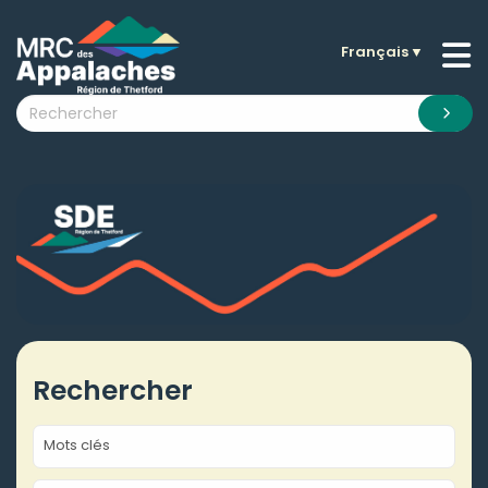
Français
▼
n submenu (La MRC )
n submenu (Citoyens )
n submenu (Entreprises )
 submenu (Visiteurs )
n submenu (Nouvelles )
n submenu (Documentation )
Rechercher
Mots clés