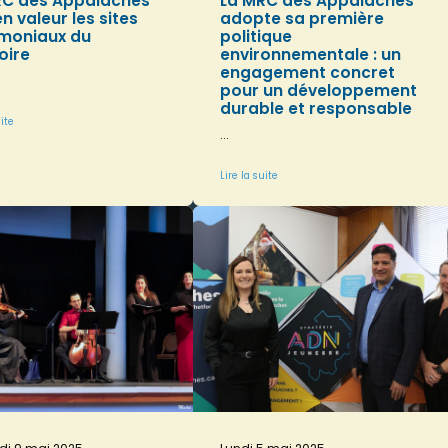
RC des Appalaches
La MRC des Appalaches
n valeur les sites
adopte sa première
imoniaux du
politique
toire
environnementale : un
engagement concret
pour un développement
durable et responsable
uite
...
Lire la suite