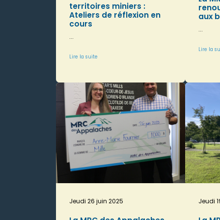
territoires miniers :
renou
Ateliers de réflexion en
aux b
cours
...
...
Lire la s
Lire la suite
Jeudi 26 juin 2025
Jeudi 1