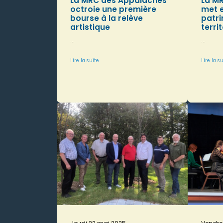
La MRC des Appalaches
La M
octroie une première
met e
bourse à la relève
patr
artistique
terri
...
...
Lire la suite
Lire la s