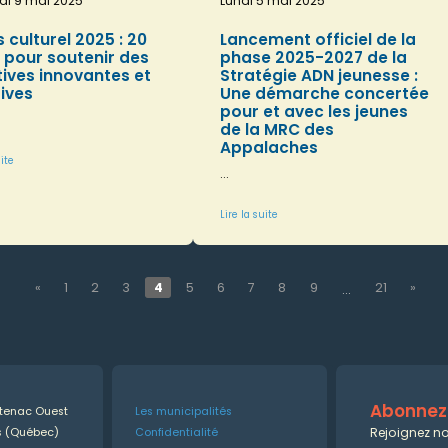
di 9 mai 2025
Lundi 5 mai 2025
 culturel 2025 : 20
Lancement officiel de la
 pour soutenir des
phase 2025-2027 de la
atives innovantes et
Stratégie ADN jeunesse :
ives
Une démarche concertée
pour et avec les jeunes
de la MRC des
Appalaches
uite
...
Lire la suite
«
1
2
3
4
5
6
7
8
9
21
»
...
Abonnez-
ntenac Ouest
Les municipalités
Rejoignez no
es (Québec)
Confidentialité