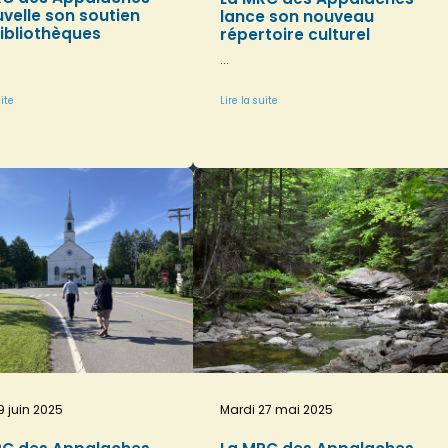
velle son soutien
lance son nouveau
ibliothèques
répertoire culturel
...
uite
Lire la suite
9 juin 2025
Mardi 27 mai 2025