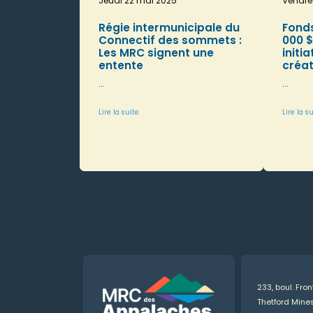
Jeudi 22 mai 2025
Vendre
Régie intermunicipale du
Fonds
Connectif des sommets :
000 $
Les MRC signent une
initi
entente
créat
...
...
Lire la suite
Lire la s
233, boul. Fro
Thetford Min