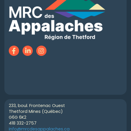
233, boul. Frontenac Ouest
Thetford Mines (Québec)
G6G 6K2
418 332-2757
info@mrcdesappalaches.ca