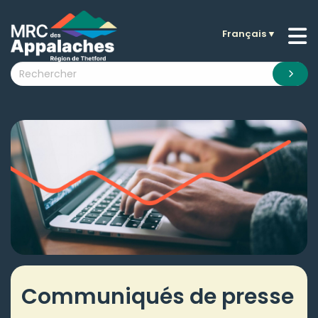
Français
▼
n submenu (La MRC )
n submenu (Citoyens )
n submenu (Entreprises )
 submenu (Visiteurs )
n submenu (Nouvelles )
n submenu (Documentation )
Communiqués de presse