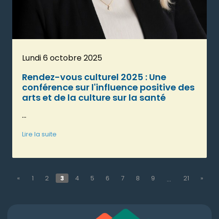
Lundi 6 octobre 2025
Rendez-vous culturel 2025 : Une
conférence sur l'influence positive des
arts et de la culture sur la santé
...
Lire la suite
«
1
2
3
4
5
6
7
8
9
21
»
...