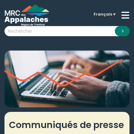
Français
▼
n submenu (La MRC )
n submenu (Citoyens )
n submenu (Entreprises )
 submenu (Visiteurs )
n submenu (Nouvelles )
n submenu (Documentation )
Communiqués de presse