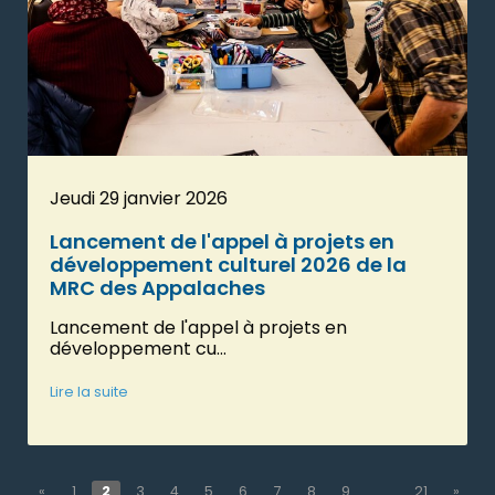
Jeudi 29 janvier 2026
Lancement de l'appel à projets en
développement culturel 2026 de la
MRC des Appalaches
Lancement de l'appel à projets en
développement cu...
Lire la suite
«
1
2
3
4
5
6
7
8
9
21
»
...