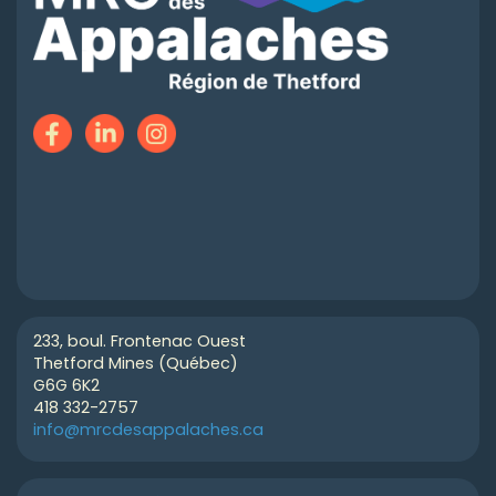
233, boul. Frontenac Ouest
Thetford Mines (Québec)
G6G 6K2
418 332-2757
info@mrcdesappalaches.ca