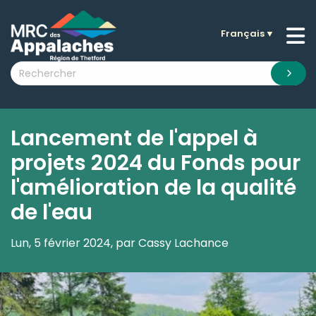
Français
▼
n submenu (La MRC )
n submenu (Citoyens )
n submenu (Entreprises )
 submenu (Visiteurs )
Lancement de l'appel à
n submenu (Nouvelles )
projets 2024 du Fonds pour
n submenu (Documentation )
l'amélioration de la qualité
de l'eau
Lun, 5 février 2024, par Cassy Lachance